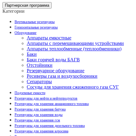
Партнерская программа
Категории
Вертикальные резервуары
Горизонтальные резервуары
Оборудование
Аппараты емкостные
Аппараты с перемешивающими устройствами
Аппараты теплообменные (теплообменники)
Баки
Баки горячей воды БАГВ
Отстойники
Резервуарное оборудование
Ресиверы газа и воздухосборники
Сепараторы
Сосуды для хранения сжиженного газа СУГ
Подземные емкости
Резервуары для нефти и нефтепродуктов
Резервуары для хранения авиационного топлива
Резервуары для хранения битума
Резервуары для хранения воды
Резервуары для хранения гсм
Резервуары для хранения дизельного топлива
Резервуары для хранения керосина