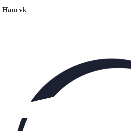
Наш vk