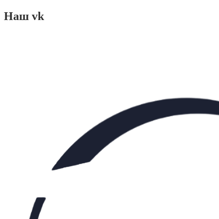
Наш vk