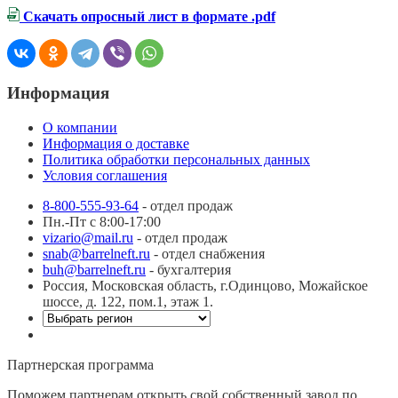
Скачать опросный лист в формате .pdf
Информация
О компании
Информация о доставке
Политика обработки персональных данных
Условия соглашения
8-800-555-93-64
- отдел продаж
Пн.-Пт с 8:00-17:00
vizario@mail.ru
- отдел продаж
snab@barrelneft.ru
- отдел снабжения
buh@barrelneft.ru
- бухгалтерия
Россия, Московская область, г.Одинцово, Можайское
шоссе, д. 122, пом.1, этаж 1.
Партнерская программа
Поможем партнерам открыть свой собственный завод по