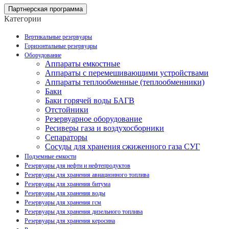
Партнерская программа
Категории
Вертикальные резервуары
Горизонтальные резервуары
Оборудование
Аппараты емкостные
Аппараты с перемешивающими устройствами
Аппараты теплообменные (теплообменники)
Баки
Баки горячей воды БАГВ
Отстойники
Резервуарное оборудование
Ресиверы газа и воздухосборники
Сепараторы
Сосуды для хранения сжиженного газа СУГ
Подземные емкости
Резервуары для нефти и нефтепродуктов
Резервуары для хранения авиационного топлива
Резервуары для хранения битума
Резервуары для хранения воды
Резервуары для хранения гсм
Резервуары для хранения дизельного топлива
Резервуары для хранения керосина