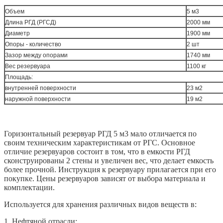
Объем
5 м3
Длина РГД (РГСД)
2000 мм
Диаметр
1900 мм
Опоры - количество
2 шт
Зазор между опорами
1740 мм
Вес резервуара
1100 кг
Площадь:
внутренней поверхности
23 м2
наружной поверхности
19 м2
Горизонтальный резервуар РГД 5 м3 мало отличается по
своим техническим характеристикам от РГС. Основное
отличие резервуаров состоит в том, что в емкости РГД
сконструированы 2 стены и увеличен вес, что делает емкость
более прочной. Инструкция к резервуару прилагается при его
покупке. Цены резервуаров зависят от выбора материала и
комплектации.
Используется для хранения различных видов веществ в:
1.
Нефтяной отрасли
: