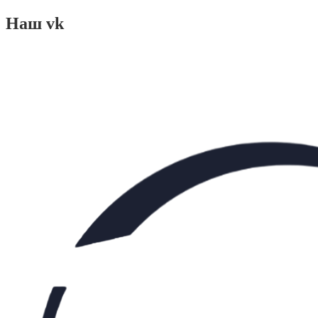
Наш vk