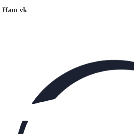
Наш vk