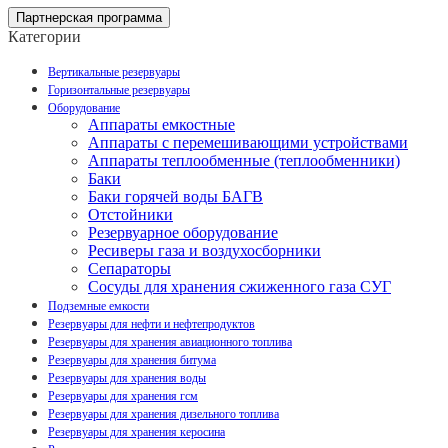
Партнерская программа
Категории
Вертикальные резервуары
Горизонтальные резервуары
Оборудование
Аппараты емкостные
Аппараты с перемешивающими устройствами
Аппараты теплообменные (теплообменники)
Баки
Баки горячей воды БАГВ
Отстойники
Резервуарное оборудование
Ресиверы газа и воздухосборники
Сепараторы
Сосуды для хранения сжиженного газа СУГ
Подземные емкости
Резервуары для нефти и нефтепродуктов
Резервуары для хранения авиационного топлива
Резервуары для хранения битума
Резервуары для хранения воды
Резервуары для хранения гсм
Резервуары для хранения дизельного топлива
Резервуары для хранения керосина