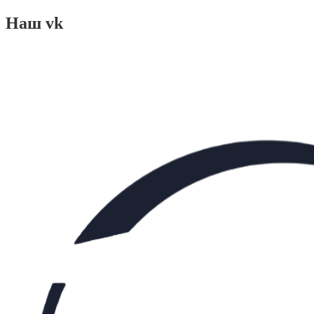
Наш vk