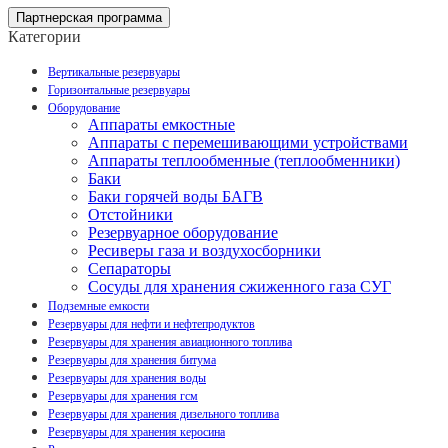
Партнерская программа
Категории
Вертикальные резервуары
Горизонтальные резервуары
Оборудование
Аппараты емкостные
Аппараты с перемешивающими устройствами
Аппараты теплообменные (теплообменники)
Баки
Баки горячей воды БАГВ
Отстойники
Резервуарное оборудование
Ресиверы газа и воздухосборники
Сепараторы
Сосуды для хранения сжиженного газа СУГ
Подземные емкости
Резервуары для нефти и нефтепродуктов
Резервуары для хранения авиационного топлива
Резервуары для хранения битума
Резервуары для хранения воды
Резервуары для хранения гсм
Резервуары для хранения дизельного топлива
Резервуары для хранения керосина