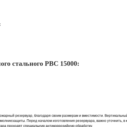
:
ого стального РВС 15000:
 пожарный резервуар, благодаря своим размерам и вместимости. Вертикальн
олниезащиты. Перед началом изготовления резервуара, важно уточнить, в ка
уара проходят специальную антикоррозийную обработку.