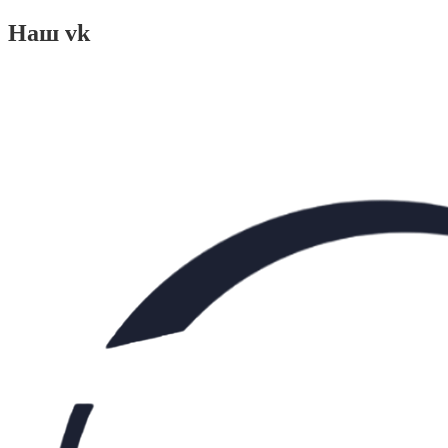
Наш vk