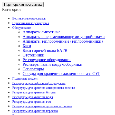
Партнерская программа
Категории
Вертикальные резервуары
Горизонтальные резервуары
Оборудование
Аппараты емкостные
Аппараты с перемешивающими устройствами
Аппараты теплообменные (теплообменники)
Баки
Баки горячей воды БАГВ
Отстойники
Резервуарное оборудование
Ресиверы газа и воздухосборники
Сепараторы
Сосуды для хранения сжиженного газа СУГ
Подземные емкости
Резервуары для нефти и нефтепродуктов
Резервуары для хранения авиационного топлива
Резервуары для хранения битума
Резервуары для хранения воды
Резервуары для хранения гсм
Резервуары для хранения дизельного топлива
Резервуары для хранения керосина