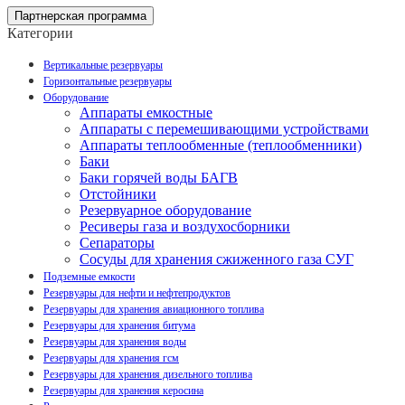
Партнерская программа
Категории
Вертикальные резервуары
Горизонтальные резервуары
Оборудование
Аппараты емкостные
Аппараты с перемешивающими устройствами
Аппараты теплообменные (теплообменники)
Баки
Баки горячей воды БАГВ
Отстойники
Резервуарное оборудование
Ресиверы газа и воздухосборники
Сепараторы
Сосуды для хранения сжиженного газа СУГ
Подземные емкости
Резервуары для нефти и нефтепродуктов
Резервуары для хранения авиационного топлива
Резервуары для хранения битума
Резервуары для хранения воды
Резервуары для хранения гсм
Резервуары для хранения дизельного топлива
Резервуары для хранения керосина