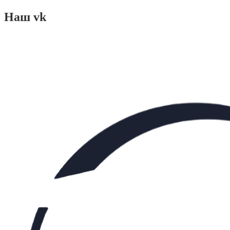
Наш vk