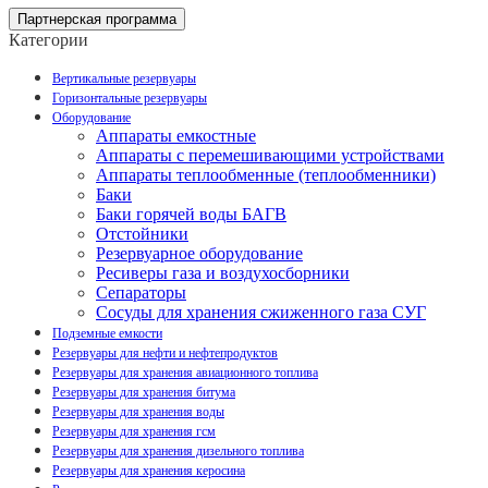
Партнерская программа
Категории
Вертикальные резервуары
Горизонтальные резервуары
Оборудование
Аппараты емкостные
Аппараты с перемешивающими устройствами
Аппараты теплообменные (теплообменники)
Баки
Баки горячей воды БАГВ
Отстойники
Резервуарное оборудование
Ресиверы газа и воздухосборники
Сепараторы
Сосуды для хранения сжиженного газа СУГ
Подземные емкости
Резервуары для нефти и нефтепродуктов
Резервуары для хранения авиационного топлива
Резервуары для хранения битума
Резервуары для хранения воды
Резервуары для хранения гсм
Резервуары для хранения дизельного топлива
Резервуары для хранения керосина