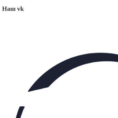
Наш vk