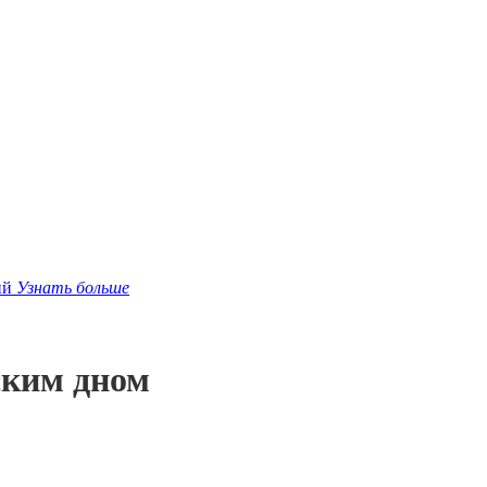
ий
Узнать больше
оским дном