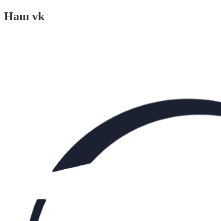
Наш vk