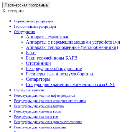
Партнерская программа
Категории
Вертикальные резервуары
Горизонтальные резервуары
Оборудование
Аппараты емкостные
Аппараты с перемешивающими устройствами
Аппараты теплообменные (теплообменники)
Баки
Баки горячей воды БАГВ
Отстойники
Резервуарное оборудование
Ресиверы газа и воздухосборники
Сепараторы
Сосуды для хранения сжиженного газа СУГ
Подземные емкости
Резервуары для нефти и нефтепродуктов
Резервуары для хранения авиационного топлива
Резервуары для хранения битума
Резервуары для хранения воды
Резервуары для хранения гсм
Резервуары для хранения дизельного топлива
Резервуары для хранения керосина