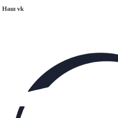
Наш vk