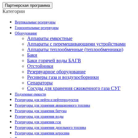
Партнерская программа
Категории
Вертикальные резервуары
Горизонтальные резервуары
Оборудование
Аппараты емкостные
Аппараты с перемешивающими устройствами
Аппараты теплообменные (теплообменники)
Баки
Баки горячей воды БАГВ
Отстойники
Резервуарное оборудование
Ресиверы газа и воздухосборники
Сепараторы
Сосуды для хранения сжиженного газа СУГ
Подземные емкости
Резервуары для нефти и нефтепродуктов
Резервуары для хранения авиационного топлива
Резервуары для хранения битума
Резервуары для хранения воды
Резервуары для хранения гсм
Резервуары для хранения дизельного топлива
Резервуары для хранения керосина