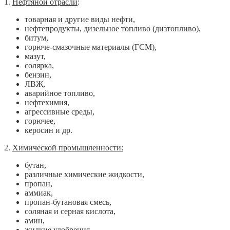
1.
Нефтяной отрасли
:
товарная и другие виды нефти,
нефтепродукты, дизельное топливо (дизтопливо),
битум,
горюче-смазочные материалы (ГСМ),
мазут,
солярка,
бензин,
ЛВЖ,
аварийное топливо,
нефтехимия,
агрессивные среды,
горючее,
керосин и др.
2.
Химической промышленности:
бутан,
различные химические жидкости,
пропан,
аммиак,
пропан-бутановая смесь,
соляная и серная кислота,
амин,
жидкие удобрения,