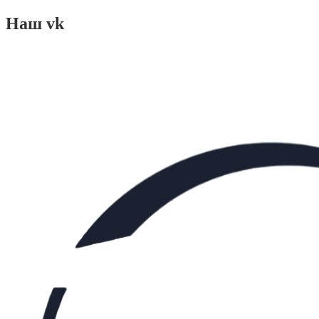
Наш vk