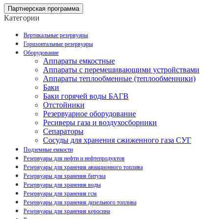
Партнерская программа
Категории
Вертикальные резервуары
Горизонтальные резервуары
Оборудование
Аппараты емкостные
Аппараты с перемешивающими устройствами
Аппараты теплообменные (теплообменники)
Баки
Баки горячей воды БАГВ
Отстойники
Резервуарное оборудование
Ресиверы газа и воздухосборники
Сепараторы
Сосуды для хранения сжиженного газа СУГ
Подземные емкости
Резервуары для нефти и нефтепродуктов
Резервуары для хранения авиационного топлива
Резервуары для хранения битума
Резервуары для хранения воды
Резервуары для хранения гсм
Резервуары для хранения дизельного топлива
Резервуары для хранения керосина