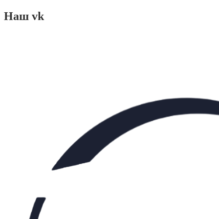
Наш vk