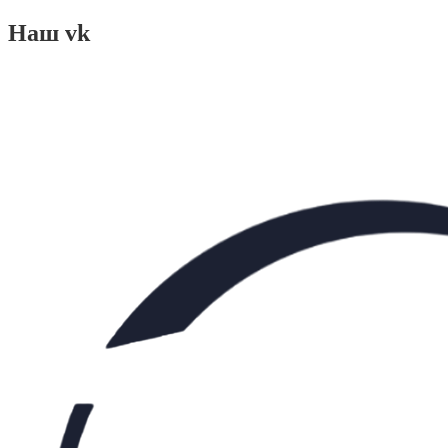
Наш vk