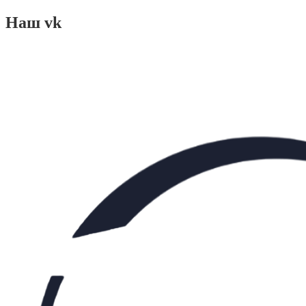
Наш vk