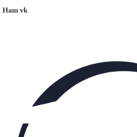
Наш vk