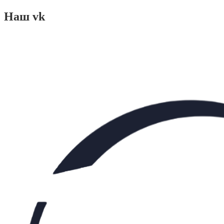
Наш vk